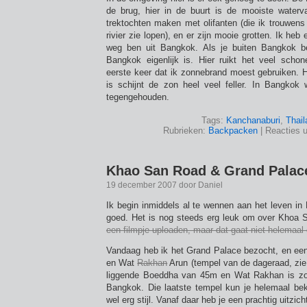
de brug, hier in de buurt is de mooiste waterv
trektochten maken met olifanten (die ik trouwens
rivier zie lopen), en er zijn mooie grotten. Ik heb 
weg ben uit Bangkok. Als je buiten Bangkok b
Bangkok eigenlijk is. Hier ruikt het veel sch
eerste keer dat ik zonnebrand moest gebruiken. H
is schijnt de zon heel veel feller. In Bangkok
tegengehouden.
Tags:
Kanchanaburi
,
Thail
Rubrieken:
Backpacken
|
Reacties 
Khao San Road & Grand Palac
19 december 2007 door Daniel
Ik begin inmiddels al te wennen aan het leven in
goed. Het is nog steeds erg leuk om over Khoa 
een filmpje uploaden, maar dat gaat niet helemaal 
Vandaag heb ik het Grand Palace bezocht, en ee
en Wat
Rakhan
Arun (tempel van de dageraad, zi
liggende Boeddha van 45m en Wat Rakhan is zo
Bangkok. Die laatste tempel kun je helemaal bek
wel erg stijl. Vanaf daar heb je een prachtig uitzich