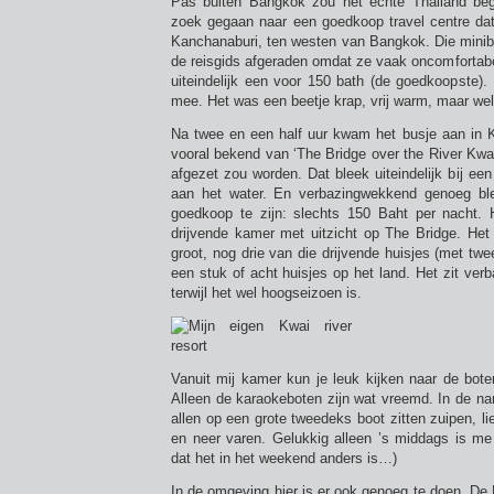
Pas buiten Bangkok zou het echte Thailand beg
zoek gegaan naar een goedkoop travel centre dat
Kanchanaburi, ten westen van Bangkok. Die minibu
de reisgids afgeraden omdat ze vaak oncomfortabel 
uiteindelijk een voor 150 bath (de goedkoopste). 
mee. Het was een beetje krap, vrij warm, maar wel 
Na twee en een half uur kwam het busje aan in 
vooral bekend van ‘The Bridge over the River Kwai
afgezet zou worden. Dat bleek uiteindelijk bij een
aan het water. En verbazingwekkend genoeg bl
goedkoop te zijn: slechts 150 Baht per nacht. 
drijvende kamer met uitzicht op The Bridge. Het 
groot, nog drie van die drijvende huisjes (met tw
een stuk of acht huisjes op het land. Het zit ver
terwijl het wel hoogseizoen is.
Vanuit mij kamer kun je leuk kijken naar de bote
Alleen de karaokeboten zijn wat vreemd. In de n
allen op een grote tweedeks boot zitten zuipen, li
en neer varen. Gelukkig alleen ’s middags is me 
dat het in het weekend anders is…)
In de omgeving hier is er ook genoeg te doen. De 