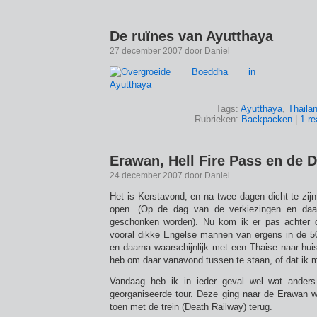
De ruïnes van Ayutthaya
27 december 2007 door Daniel
Tags:
Ayutthaya
,
Thaila
Rubrieken:
Backpacken
|
1 re
Erawan, Hell Fire Pass en de 
24 december 2007 door Daniel
Het is Kerstavond, en na twee dagen dicht te zij
open. (Op de dag van de verkiezingen en daa
geschonken worden). Nu kom ik er pas achter d
vooral dikke Engelse mannen van ergens in de 50,
en daarna waarschijnlijk met een Thaise naar hui
heb om daar vanavond tussen te staan, of dat ik 
Vandaag heb ik in ieder geval wel wat anders
georganiseerde tour. Deze ging naar de Erawan wa
toen met de trein (Death Railway) terug.