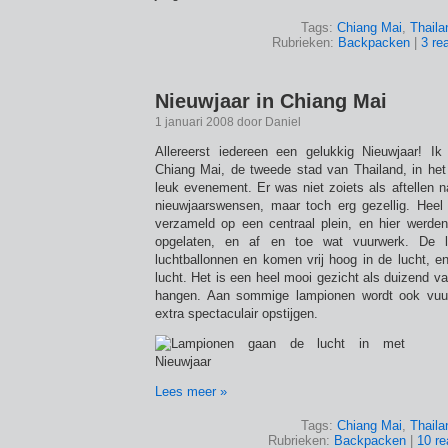
Tags:
Chiang Mai
,
Thaila
Rubrieken:
Backpacken
|
3 re
Nieuwjaar in Chiang Mai
1 januari 2008 door Daniel
Allereerst iedereen een gelukkig Nieuwjaar! Ik
Chiang Mai, de tweede stad van Thailand, in he
leuk evenement. Er was niet zoiets als aftellen 
nieuwjaarswensen, maar toch erg gezellig. Hee
verzameld op een centraal plein, en hier werde
opgelaten, en af en toe wat vuurwerk. De l
luchtballonnen en komen vrij hoog in de lucht, en
lucht. Het is een heel mooi gezicht als duizend va
hangen. Aan sommige lampionen wordt ook vuu
extra spectaculair opstijgen.
Lees meer »
Tags:
Chiang Mai
,
Thaila
Rubrieken:
Backpacken
|
10 re