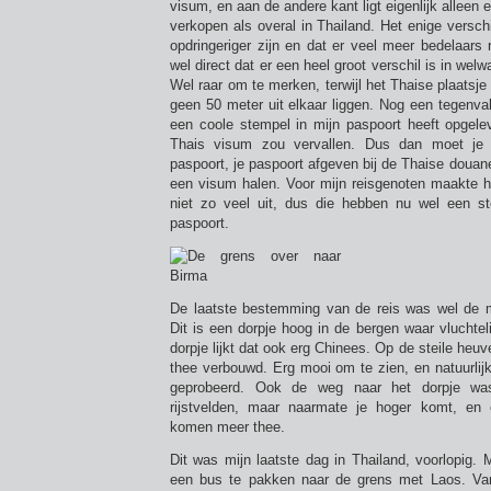
visum, en aan de andere kant ligt eigenlijk alleen
verkopen als overal in Thailand. Het enige versch
opdringeriger zijn en dat er veel meer bedelaars
wel direct dat er een heel groot verschil is in wel
Wel raar om te merken, terwijl het Thaise plaatsje
geen 50 meter uit elkaar liggen. Nog een tegenval
een coole stempel in mijn paspoort heeft opgelev
Thais visum zou vervallen. Dus dan moet je
paspoort, je paspoort afgeven bij de Thaise douan
een visum halen. Voor mijn reisgenoten maakte h
niet zo veel uit, dus die hebben nu wel een st
paspoort.
De laatste bestemming van de reis was wel de 
Dit is een dorpje hoog in de bergen waar vluchte
dorpje lijkt dat ook erg Chinees. Op de steile heu
thee verbouwd. Erg mooi om te zien, en natuurlij
geprobeerd. Ook de weg naar het dorpje was
rijstvelden, maar naarmate je hoger komt, en
komen meer thee.
Dit was mijn laatste dag in Thailand, voorlopig.
een bus te pakken naar de grens met Laos. Va