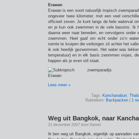
Erawan
Erawan is een soort natuurlijk tropisch zwemparadi
ongeveer twee kilometer, met een veel verschille
officieel zeven. Je kunt langs de hele waterval o
en je kun ook zwemmen in de vele bassins. Ik 
daarna weer naar beneden, en vervolgens onder e
zwemmen. Heel gaaf om echt onder zo’n waterv
ruimte te kruipen die verborgen zit achter het vall
ik ook heerlijk gezwommen. Het water was lekk
temperatuur) en in elk basis zwommen visjes, di
happen als je even stil staat.
Lees meer »
Tags:
Kanchanaburi
,
Thail
Rubrieken:
Backpacken
|
1 re
Weg uit Bangkok, naar Kancha
21 december 2007 door Daniel
Ik ben weg uit Bangkok, eigenlijk op aanraden va