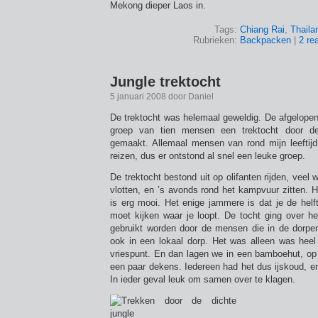
Mekong dieper Laos in.
Tags:
Chiang Rai
,
Thaila
Rubrieken:
Backpacken
|
2 re
Jungle trektocht
5 januari 2008 door Daniel
De trektocht was helemaal geweldig. De afgelopen
groep van tien mensen een trektocht door d
gemaakt. Allemaal mensen van rond mijn leeftijd,
reizen, dus er ontstond al snel een leuke groep.
De trektocht bestond uit op olifanten rijden, veel
vlotten, en ’s avonds rond het kampvuur zitten. 
is erg mooi. Het enige jammere is dat je de helf
moet kijken waar je loopt. De tocht ging over he
gebruikt worden door de mensen die in de dorp
ook in een lokaal dorp. Het was alleen was heel
vriespunt. En dan lagen we in een bamboehut, op
een paar dekens. Iedereen had het dus ijskoud, en
In ieder geval leuk om samen over te klagen.