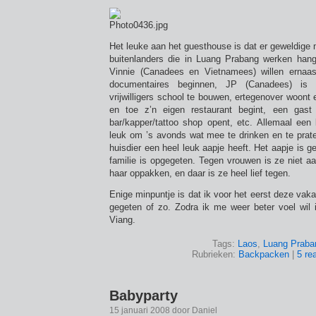
Het leuke aan het guesthouse is dat er geweldige
buitenlanders die in Luang Prabang werken han
Vinnie (Canadees en Vietnamees) willen ernaa
documentaires beginnen, JP (Canadees) is
vrijwilligers school te bouwen, ertegenover woont e
en toe z’n eigen restaurant begint, een gast 
bar/kapper/tattoo shop opent, etc. Allemaal een 
leuk om ’s avonds wat mee te drinken en te prate
huisdier een heel leuk aapje heeft. Het aapje is g
familie is opgegeten. Tegen vrouwen is ze niet 
haar oppakken, en daar is ze heel lief tegen.
Enige minpuntje is dat ik voor het eerst deze vaka
gegeten of zo. Zodra ik me weer beter voel wil 
Viang.
Tags:
Laos
,
Luang Praba
Rubrieken:
Backpacken
|
5 re
Babyparty
15 januari 2008 door Daniel