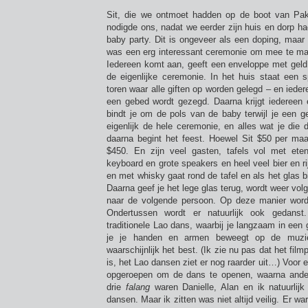
Sit, die we ontmoet hadden op de boot van Pa
nodigde ons, nadat we eerder zijn huis en dorp ha
baby party. Dit is ongeveer als een doping, maar
was een erg interessant ceremonie om mee te ma
Iedereen komt aan, geeft een enveloppe met geld 
de eigenlijke ceremonie. In het huis staat een s
toren waar alle giften op worden gelegd – en iedere
een gebed wordt gezegd. Daarna krijgt iedereen 
bindt je om de pols van de baby terwijl je een g
eigenlijk de hele ceremonie, en alles wat je die
daarna begint het feest. Hoewel Sit $50 per maa
$450. En zijn veel gasten, tafels vol met et
keyboard en grote speakers en heel veel bier en ri
en met whisky gaat rond de tafel en als het glas bi
Daarna geef je het lege glas terug, wordt weer vo
naar de volgende persoon. Op deze manier wordt
Ondertussen wordt er natuurlijk ook gedans
traditionele Lao dans, waarbij je langzaam in een g
je je handen en armen beweegt op de muz
waarschijnlijk het best. (Ik zie nu pas dat het fi
is, het Lao dansen ziet er nog raarder uit…) Voor
opgeroepen om de dans te openen, waarna ander
drie
falang
waren Danielle, Alan en ik natuurlij
dansen. Maar ik zitten was niet altijd veilig. Er wa